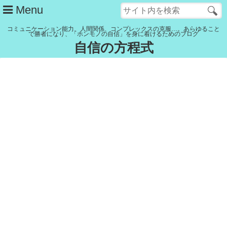
Menu
コミュニケーション能力、人間関係、コンプレックスの克服…。あらゆること
で勝者になり、「ホンモノの自信」を身に着けるためのブログ
自信の方程式
管理人紹介
YouTubeチャンネル
記事一覧
リンク集
Close