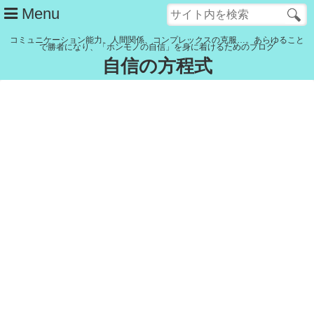
Menu
コミュニケーション能力、人間関係、コンプレックスの克服…。あらゆること
で勝者になり、「ホンモノの自信」を身に着けるためのブログ
自信の方程式
管理人紹介
YouTubeチャンネル
記事一覧
リンク集
Close