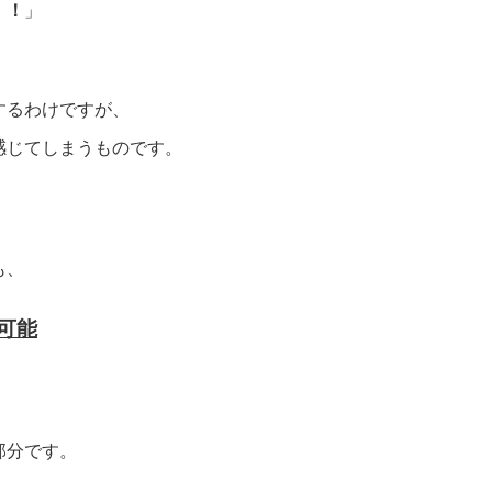
！！
」
するわけですが、
感じてしまうものです。
も、
可能
部分です。