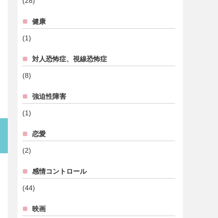
(28)
健康
(1)
対人恐怖症、視線恐怖症
(8)
強迫性障害
(1)
恋愛
(2)
感情コントロール
(44)
映画