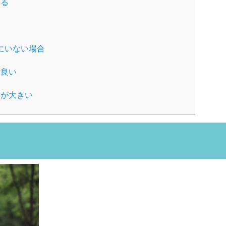
みる
く
にいない場合
も良い
響が大きい