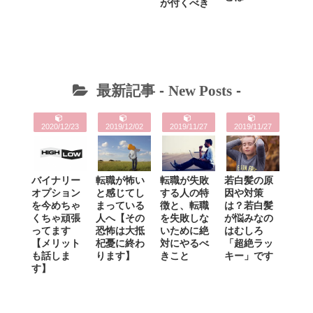
が付くべき
最新記事 -
New Posts
-
2020/12/23
2019/12/02
2019/11/27
2019/11/27
バイナリー
転職が怖い
転職が失敗
若白髪の原
オプション
と感じてし
する人の特
因や対策
を今めちゃ
まっている
徴と、転職
は？若白髪
くちゃ頑張
人へ【その
を失敗しな
が悩みなの
ってます
恐怖は大抵
いために絶
はむしろ
【メリット
杞憂に終わ
対にやるべ
「超絶ラッ
も話しま
ります】
きこと
キー」です
す】