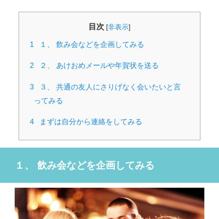
目次
[
非表示
]
1
１、 飲み会などを企画してみる
2
２、 あけおめメールや年賀状を送る
3
３、 共通の友人にさりげなく会いたいと言
ってみる
4
まずは自分から連絡をしてみる
１、 飲み会などを企画してみる