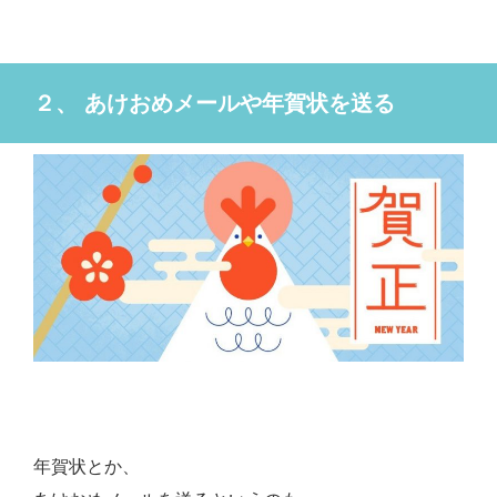
２、 あけおめメールや年賀状を送る
年賀状とか、