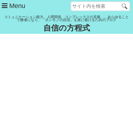
Menu
コミュニケーション能力、人間関係、コンプレックスの克服…。あらゆること
で勝者になり、「ホンモノの自信」を身に着けるためのブログ
自信の方程式
管理人紹介
YouTubeチャンネル
記事一覧
リンク集
Close