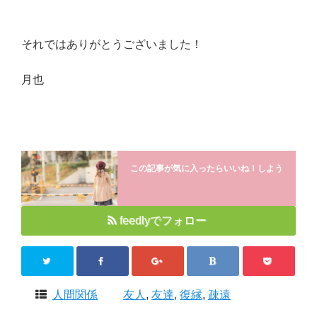
それではありがとうございました！
月也
この記事が気に入ったらいいね！しよう
feedlyでフォロー
人間関係
友人
,
友達
,
復縁
,
疎遠