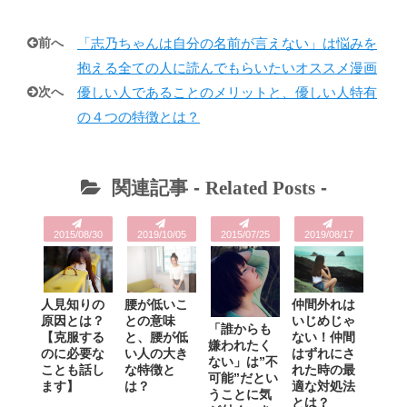
前へ
「志乃ちゃんは自分の名前が言えない」は悩みを
抱える全ての人に読んでもらいたいオススメ漫画
次へ
優しい人であることのメリットと、優しい人特有
の４つの特徴とは？
関連記事 -
Related Posts
-
2015/08/30
2019/10/05
2015/07/25
2019/08/17
人見知りの
腰が低いこ
仲間外れは
原因とは？
との意味
いじめじゃ
「誰からも
【克服する
と、腰が低
ない！仲間
嫌われたく
のに必要な
い人の大き
はずれにさ
ない」は”不
ことも話し
な特徴と
れた時の最
可能”だとい
ます】
は？
適な対処法
うことに気
とは？