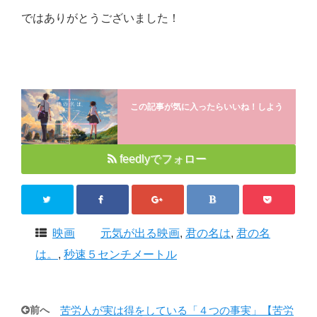
ではありがとうございました！
この記事が気に入ったらいいね！しよう
feedlyでフォロー
映画
元気が出る映画
,
君の名は
,
君の名
は。
,
秒速５センチメートル
前へ
苦労人が実は得をしている「４つの事実」【苦労