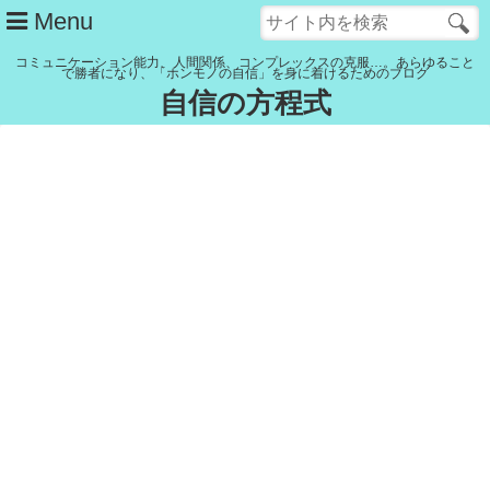
Menu
コミュニケーション能力、人間関係、コンプレックスの克服…。あらゆること
で勝者になり、「ホンモノの自信」を身に着けるためのブログ
自信の方程式
管理人紹介
YouTubeチャンネル
記事一覧
リンク集
Close