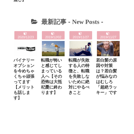
最新記事 -
New Posts
-
2020/12/23
2019/12/02
2019/11/27
2019/11/27
バイナリー
転職が怖い
転職が失敗
若白髪の原
オプション
と感じてし
する人の特
因や対策
を今めちゃ
まっている
徴と、転職
は？若白髪
くちゃ頑張
人へ【その
を失敗しな
が悩みなの
ってます
恐怖は大抵
いために絶
はむしろ
【メリット
杞憂に終わ
対にやるべ
「超絶ラッ
も話しま
ります】
きこと
キー」です
す】