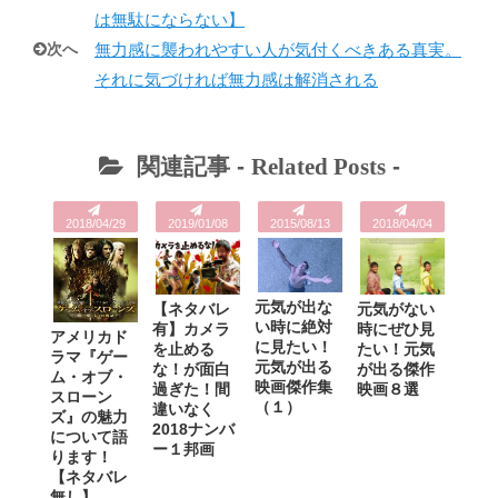
は無駄にならない】
次へ
無力感に襲われやすい人が気付くべきある真実。
それに気づければ無力感は解消される
関連記事 -
Related Posts
-
2018/04/29
2019/01/08
2015/08/13
2018/04/04
元気が出な
【ネタバレ
元気がない
い時に絶対
有】カメラ
時にぜひ見
アメリカド
に見たい！
を止める
たい！元気
ラマ『ゲー
元気が出る
な！が面白
が出る傑作
ム・オブ・
映画傑作集
過ぎた！間
映画８選
スローン
（１）
違いなく
ズ』の魅力
2018ナンバ
について語
ー１邦画
ります！
【ネタバレ
無し】