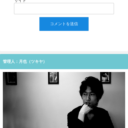
サイト
管理人：月也（ツキヤ）