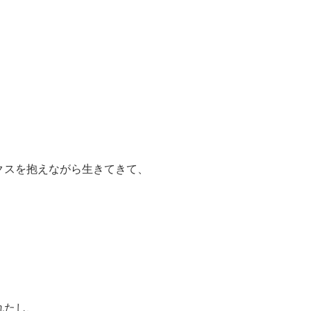
、
クスを抱えながら生きてきて、
れたし、