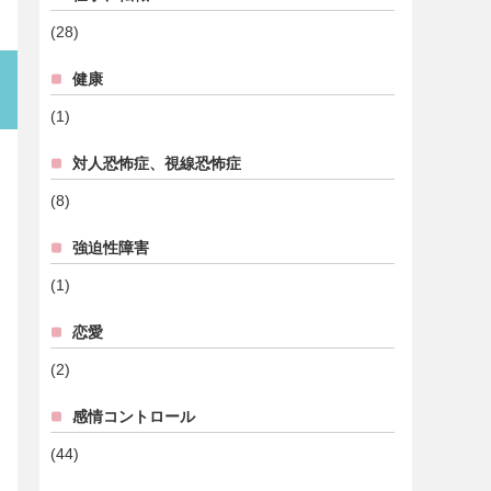
(28)
健康
(1)
対人恐怖症、視線恐怖症
(8)
強迫性障害
(1)
恋愛
(2)
感情コントロール
(44)