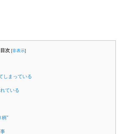
目次
[
非表示
]
ってしまっている
されている
柄”
大事