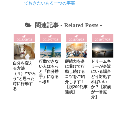
ておきたいある一つの事実
関連記事 -
Related Posts
-
2015/09/08
2019/07/23
2018/09/13
2019/07/25
行動できな
継続力を身
ドリームキ
自分を変え
い人はもっ
に着けて行
ラーが身近
る方法
と「自分勝
動し続ける
にいる場合
（４）/”やろ
手」になる
コツをご紹
どう対処す
う”と思った
べき!!
介します！
ればいい
時に行動す
【祝200記事
か？【家族
る
達成】
が一番厄
介】