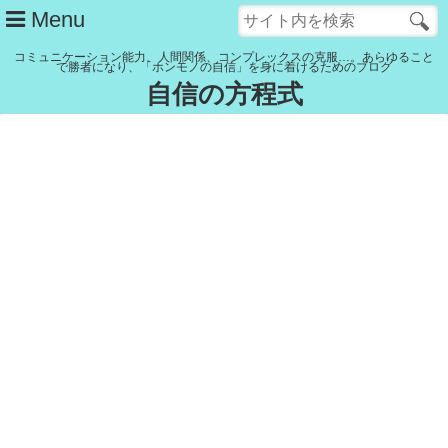
Menu
コミュニケーション能力、人間関係、コンプレックスの克服…。あらゆること
で勝者になり、「ホンモノの自信」を身に着けるためのブログ
自信の方程式
管理人紹介
YouTubeチャンネル
記事一覧
リンク集
Close