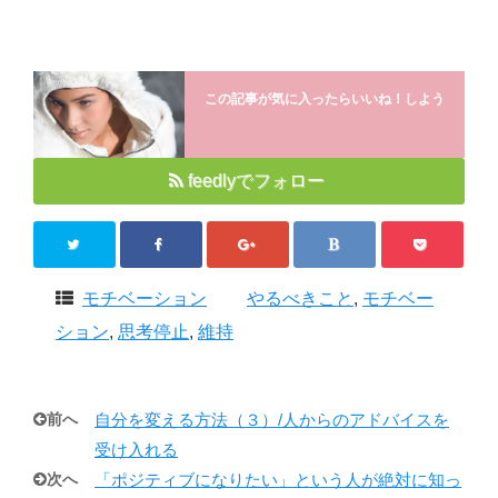
この記事が気に入ったらいいね！しよう
feedlyでフォロー
モチベーション
やるべきこと
,
モチベー
ション
,
思考停止
,
維持
前へ
自分を変える方法（３）/人からのアドバイスを
受け入れる
次へ
「ポジティブになりたい」という人が絶対に知っ