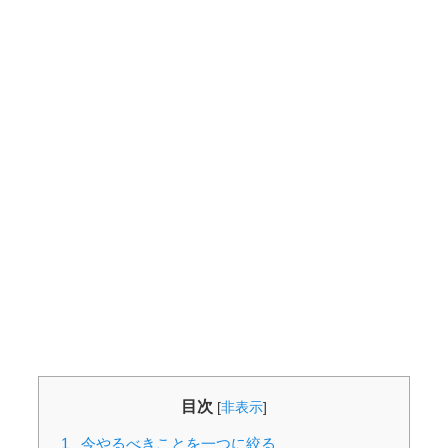
目次
[
非表示
]
1
今やるべきことを一つに絞る