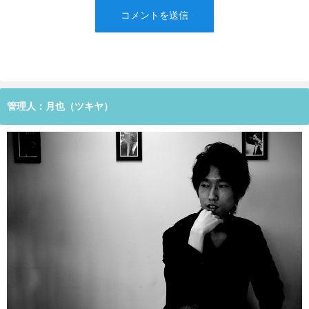
管理人：月也（ツキヤ）