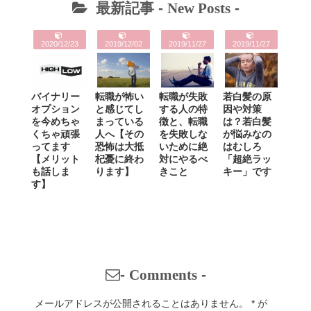
最新記事 -
New Posts
-
2020/12/23
2019/12/02
2019/11/27
2019/11/27
バイナリー
転職が怖い
転職が失敗
若白髪の原
オプション
と感じてし
する人の特
因や対策
を今めちゃ
まっている
徴と、転職
は？若白髪
くちゃ頑張
人へ【その
を失敗しな
が悩みなの
ってます
恐怖は大抵
いために絶
はむしろ
【メリット
杞憂に終わ
対にやるべ
「超絶ラッ
も話しま
ります】
きこと
キー」です
す】
-
Comments
-
メールアドレスが公開されることはありません。
*
が