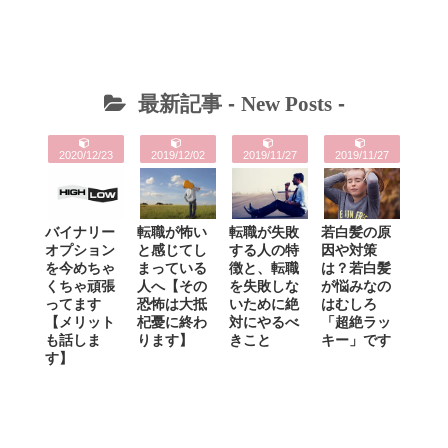
最新記事 -
New Posts
-
2020/12/23
2019/12/02
2019/11/27
2019/11/27
バイナリー
転職が怖い
転職が失敗
若白髪の原
オプション
と感じてし
する人の特
因や対策
を今めちゃ
まっている
徴と、転職
は？若白髪
くちゃ頑張
人へ【その
を失敗しな
が悩みなの
ってます
恐怖は大抵
いために絶
はむしろ
【メリット
杞憂に終わ
対にやるべ
「超絶ラッ
も話しま
ります】
きこと
キー」です
す】