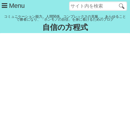
Menu
コミュニケーション能力、人間関係、コンプレックスの克服…。あらゆること
で勝者になり、「ホンモノの自信」を身に着けるためのブログ
自信の方程式
管理人紹介
YouTubeチャンネル
記事一覧
リンク集
Close