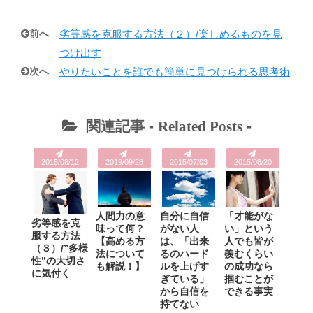
前へ
劣等感を克服する方法（２）/楽しめるものを見
つけ出す
次へ
やりたいことを誰でも簡単に見つけられる思考術
関連記事 -
Related Posts
-
2015/08/12
2019/09/28
2015/07/03
2015/08/20
自分に自信
人間力の意
「才能がな
劣等感を克
がない人
味って何？
い」という
服する方法
は、「出来
【高める方
人でも皆が
（３）/”多様
るのハード
法について
羨むくらい
性”の大切さ
ルを上げす
も解説！】
の成功なら
に気付く
ぎている」
掴むことが
から自信を
できる事実
持てない