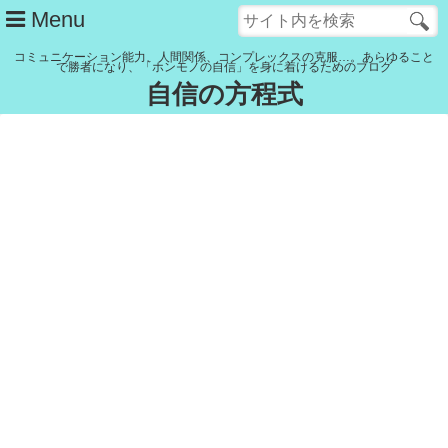
Menu
コミュニケーション能力、人間関係、コンプレックスの克服…。あらゆること
で勝者になり、「ホンモノの自信」を身に着けるためのブログ
自信の方程式
管理人紹介
YouTubeチャンネル
記事一覧
リンク集
Close