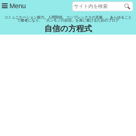
Menu
コミュニケーション能力、人間関係、コンプレックスの克服…。あらゆること
で勝者になり、「ホンモノの自信」を身に着けるためのブログ
自信の方程式
管理人紹介
YouTubeチャンネル
記事一覧
リンク集
Close