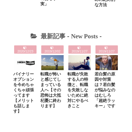
実」
な方法
最新記事 -
New Posts
-
2020/12/23
2019/12/02
2019/11/27
2019/11/27
バイナリー
転職が怖い
転職が失敗
若白髪の原
オプション
と感じてし
する人の特
因や対策
を今めちゃ
まっている
徴と、転職
は？若白髪
くちゃ頑張
人へ【その
を失敗しな
が悩みなの
ってます
恐怖は大抵
いために絶
はむしろ
【メリット
杞憂に終わ
対にやるべ
「超絶ラッ
も話しま
ります】
きこと
キー」です
す】