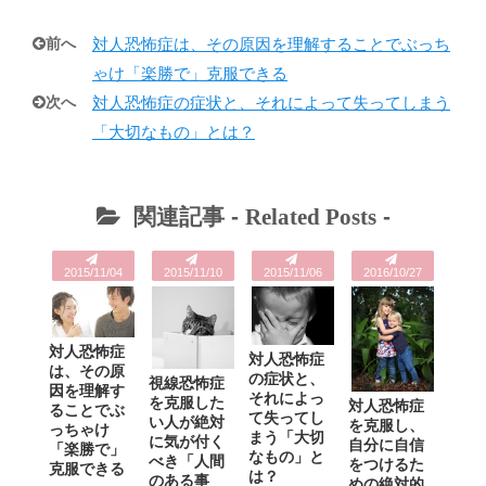
前へ
対人恐怖症は、その原因を理解することでぶっち
ゃけ「楽勝で」克服できる
次へ
対人恐怖症の症状と、それによって失ってしまう
「大切なもの」とは？
関連記事 -
Related Posts
-
2015/11/04
2015/11/10
2015/11/06
2016/10/27
対人恐怖症
対人恐怖症
は、その原
の症状と、
視線恐怖症
因を理解す
それによっ
を克服した
対人恐怖症
ることでぶ
て失ってし
い人が絶対
を克服し、
っちゃけ
まう「大切
に気が付く
自分に自信
「楽勝で」
なもの」と
べき「人間
をつけるた
克服できる
は？
のある事
めの絶対的