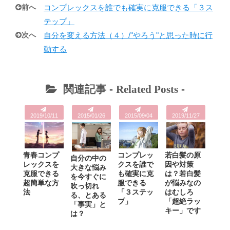
前へ
コンプレックスを誰でも確実に克服できる「３ス
テップ」
次へ
自分を変える方法（４）/"やろう"と思った時に行
動する
関連記事 -
Related Posts
-
2019/10/11
2015/01/26
2015/09/04
2019/11/27
青春コンプ
コンプレッ
若白髪の原
自分の中の
レックスを
クスを誰で
因や対策
大きな悩み
克服できる
も確実に克
は？若白髪
を今すぐに
超簡単な方
服できる
が悩みなの
吹っ切れ
法
「３ステッ
はむしろ
る、とある
プ」
「超絶ラッ
「事実」と
キー」です
は？