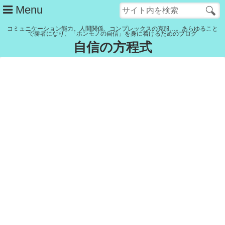
Menu
コミュニケーション能力、人間関係、コンプレックスの克服…。あらゆること
で勝者になり、「ホンモノの自信」を身に着けるためのブログ
自信の方程式
管理人紹介
YouTubeチャンネル
記事一覧
リンク集
Close