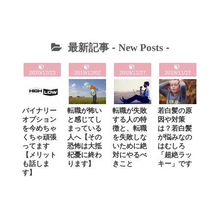
最新記事 -
New Posts
-
2020/12/23
2019/12/02
2019/11/27
2019/11/27
バイナリー
転職が怖い
転職が失敗
若白髪の原
オプション
と感じてし
する人の特
因や対策
を今めちゃ
まっている
徴と、転職
は？若白髪
くちゃ頑張
人へ【その
を失敗しな
が悩みなの
ってます
恐怖は大抵
いために絶
はむしろ
【メリット
杞憂に終わ
対にやるべ
「超絶ラッ
も話しま
ります】
きこと
キー」です
す】